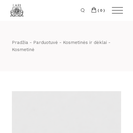
Skip
to
the
(0)
content
Pradžia
Parduotuvė
Kosmetinės ir dėklai
Kosmetinė