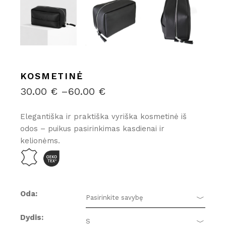
KOSMETINĖ
30.00
€
–
60.00
€
PRICE
RANGE:
30.00 €
Elegantiška ir praktiška vyriška kosmetinė iš
THROUGH
odos – puikus pasirinkimas kasdienai ir
60.00 €
kelionėms.
Oda
Pasirinkite savybę
Dydis
S