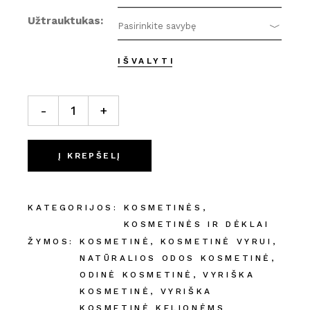
Užtrauktukas
Pasirinkite savybę
IŠVALYTI
Kosmetinė quantity
-
+
Į KREPŠELĮ
KATEGORIJOS:
KOSMETINĖS
,
KOSMETINĖS IR DĖKLAI
ŽYMOS:
KOSMETINĖ
,
KOSMETINĖ VYRUI
,
NATŪRALIOS ODOS KOSMETINĖ
,
ODINĖ KOSMETINĖ
,
VYRIŠKA
KOSMETINĖ
,
VYRIŠKA
KOSMETINĖ KELIONĖMS