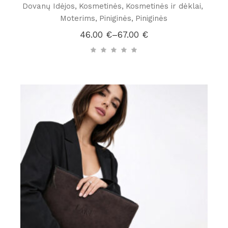
Dovanų Idėjos
Kosmetinės
Kosmetinės ir dėklai
Moterims
Piniginės
Piniginės
46.00
€
–
67.00
€
Price
range:
46.00 €
through
67.00 €