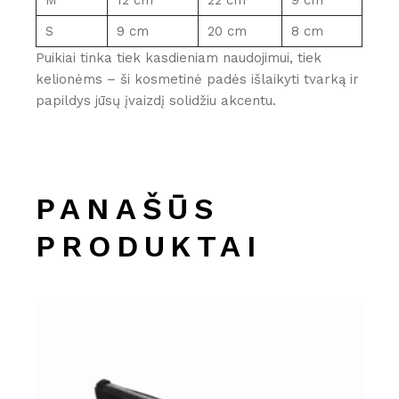
S
9 cm
20 cm
8 cm
Puikiai tinka tiek kasdieniam naudojimui, tiek
kelionėms – ši kosmetinė padės išlaikyti tvarką ir
papildys jūsų įvaizdį solidžiu akcentu.
PANAŠŪS
PRODUKTAI