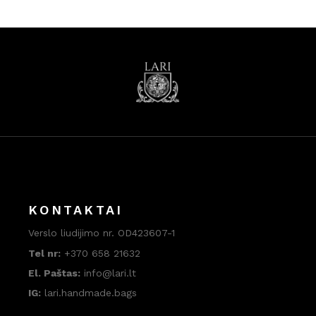
KONTAKTAI
Verslo liudijimo nr. OD423607-1
Tel nr:
+370 658 21632
El. Paštas:
info@lari.lt
IG:
lari.handmade.bags