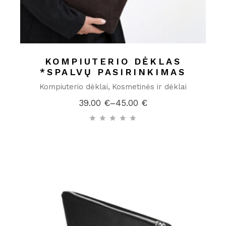
KOMPIUTERIO DĖKLAS
*SPALVŲ PASIRINKIMAS
Kompiuterio dėklai
Kosmetinės ir dėklai
39.00
€
–
45.00
€
Price
range:
39.00 €
through
45.00 €