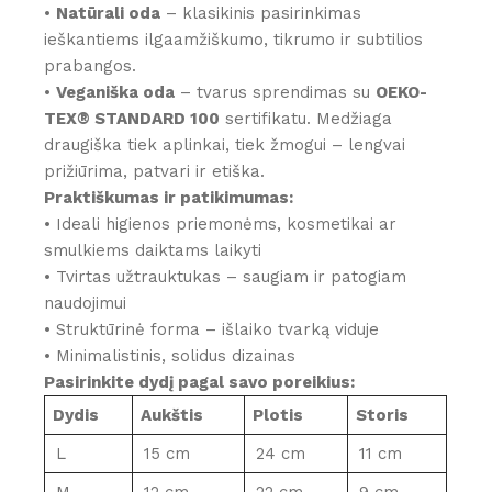
•
Natūrali oda
– klasikinis pasirinkimas
ieškantiems ilgaamžiškumo, tikrumo ir subtilios
prabangos.
•
Veganiška oda
– tvarus sprendimas su
OEKO-
TEX® STANDARD 100
sertifikatu. Medžiaga
draugiška tiek aplinkai, tiek žmogui – lengvai
prižiūrima, patvari ir etiška.
Praktiškumas ir patikimumas:
• Ideali higienos priemonėms, kosmetikai ar
smulkiems daiktams laikyti
• Tvirtas užtrauktukas – saugiam ir patogiam
naudojimui
• Struktūrinė forma – išlaiko tvarką viduje
• Minimalistinis, solidus dizainas
Pasirinkite dydį pagal savo poreikius:
Dydis
Aukštis
Plotis
Storis
L
15 cm
24 cm
11 cm
M
12 cm
22 cm
9 cm