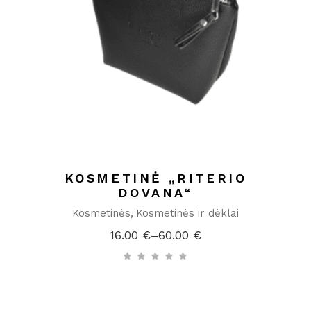
KOSMETINĖ „RITERIO
DOVANA“
Kosmetinės
Kosmetinės ir dėklai
16.00
€
–
60.00
€
Price
range:
16.00 €
through
60.00 €