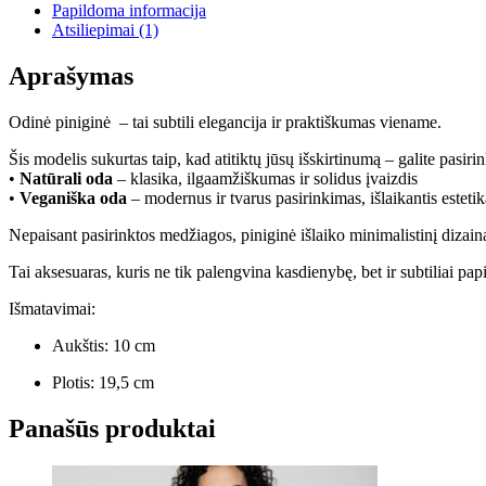
Papildoma informacija
Atsiliepimai (1)
Aprašymas
Odinė piniginė – tai subtili elegancija ir praktiškumas viename.
Šis modelis sukurtas taip, kad atitiktų jūsų išskirtinumą – galite pasirin
•
Natūrali oda
– klasika, ilgaamžiškumas ir solidus įvaizdis
•
Veganiška oda
– modernus ir tvarus pasirinkimas, išlaikantis esteti
Nepaisant pasirinktos medžiagos, piniginė išlaiko minimalistinį dizain
Tai aksesuaras, kuris ne tik palengvina kasdienybę, bet ir subtiliai papi
Išmatavimai:
Aukštis: 10 cm
Plotis: 19,5 cm
Panašūs produktai