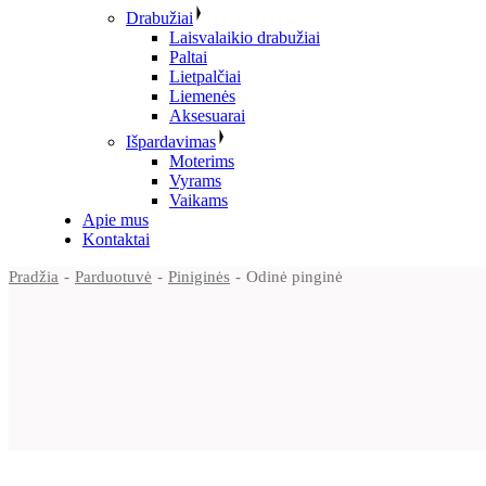
Drabužiai
Laisvalaikio drabužiai
Paltai
Lietpalčiai
Liemenės
Aksesuarai
Išpardavimas
Moterims
Vyrams
Vaikams
Apie mus
Kontaktai
Pradžia
Parduotuvė
Piniginės
Odinė pinginė