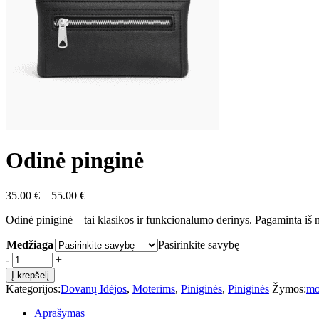
Odinė pinginė
Price
35.00
€
–
55.00
€
range:
Odinė piniginė – tai klasikos ir funkcionalumo derinys. Pagaminta iš n
35.00 €
through
Medžiaga
Pasirinkite savybę
55.00 €
Odinė
-
+
pinginė
Į krepšelį
quantity
Kategorijos:
Dovanų Idėjos
,
Moterims
,
Piniginės
,
Piniginės
Žymos:
mo
Aprašymas