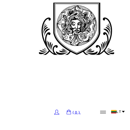
LT
(0)