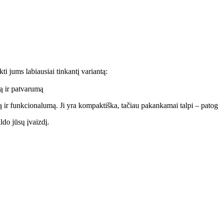
kti jums labiausiai tinkantį variantą:
ką ir patvarumą
ą ir funkcionalumą. Ji yra kompaktiška, tačiau pakankamai talpi – patogia
ldo jūsų įvaizdį.