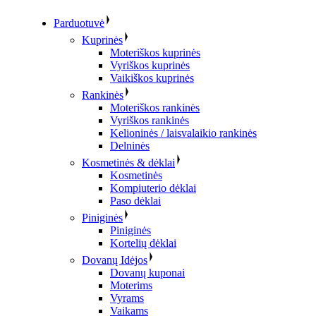
Parduotuvė
Kuprinės
Moteriškos kuprinės
Vyriškos kuprinės
Vaikiškos kuprinės
Rankinės
Moteriškos rankinės
Vyriškos rankinės
Kelioninės / laisvalaikio rankinės
Delninės
Kosmetinės & dėklai
Kosmetinės
Kompiuterio dėklai
Paso dėklai
Piniginės
Piniginės
Kortelių dėklai
Dovanų Idėjos
Dovanų kuponai
Moterims
Vyrams
Vaikams