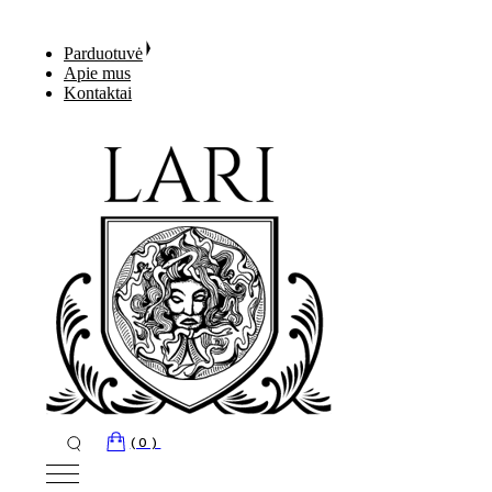
Skip
to
Parduotuvė
the
Apie mus
content
Kontaktai
(0)