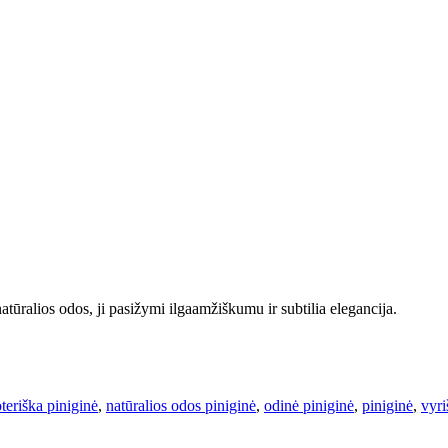
atūralios odos, ji pasižymi ilgaamžiškumu ir subtilia elegancija.
teriška piniginė
,
natūralios odos piniginė
,
odinė piniginė
,
piniginė
,
vyri