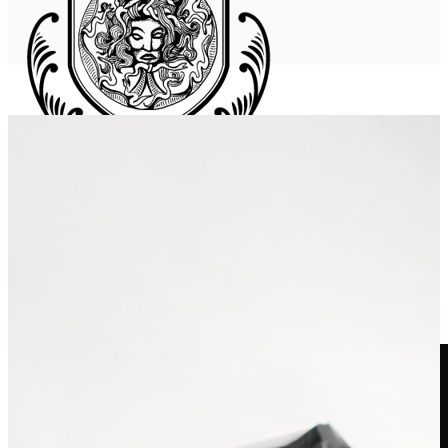
(0)
Jūsų krepšelis tusčias.
LT
Parduotuvė
KUPRINĖS
Moteriškos kuprinės
Vyriškos kuprinės
Vaikiškos kuprinės
RANKINĖS