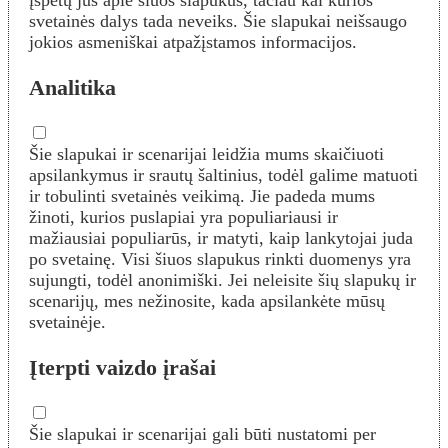
įspėtų jus apie šiuos slapukus, tačiau kai kurios
svetainės dalys tada neveiks. Šie slapukai neišsaugo
jokios asmeniškai atpažįstamos informacijos.
Analitika
Šie slapukai ir scenarijai leidžia mums skaičiuoti
apsilankymus ir srautų šaltinius, todėl galime matuoti
ir tobulinti svetainės veikimą. Jie padeda mums
žinoti, kurios puslapiai yra populiariausi ir
mažiausiai populiarūs, ir matyti, kaip lankytojai juda
po svetainę. Visi šiuos slapukus rinkti duomenys yra
sujungti, todėl anonimiški. Jei neleisite šių slapukų ir
scenarijų, mes nežinosite, kada apsilankėte mūsų
svetainėje.
Įterpti vaizdo įrašai
Šie slapukai ir scenarijai gali būti nustatomi per