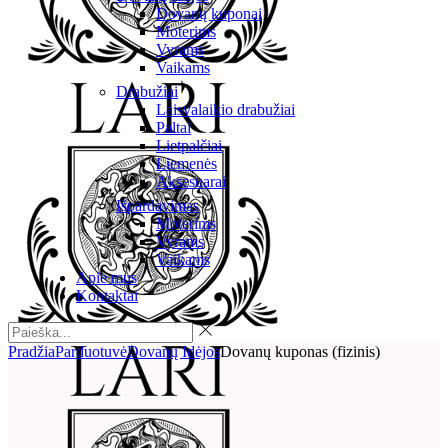
Dovanų kuponai
Moterims
Vyrams
Vaikams
Drabužiai
Laisvalaikio drabužiai
Paltai
Lietpalčiai
Liemenės
Aksesuarai
Išpardavimas
Moterims
Vyrams
Vaikams
Apie mus
Kontaktai
Pradžia
Parduotuvė
Dovanų Idėjos
Dovanų kuponas (fizinis)