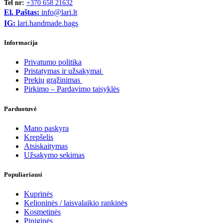
Tel nr:
+370 658 21632
El. Paštas:
info@lari.lt
IG:
lari.handmade.bags
Informacija
Privatumo politika
Pristatymas ir užsakymai
Prekių grąžinimas
Pirkimo – Pardavimo taisyklės
Parduotuvė
Mano paskyra
Krepšelis
Atsiskaitymas
Užsakymo sekimas
Populiariausi
Kuprinės
Kelioninės / laisvalaikio rankinės
Kosmetinės
Piniginės