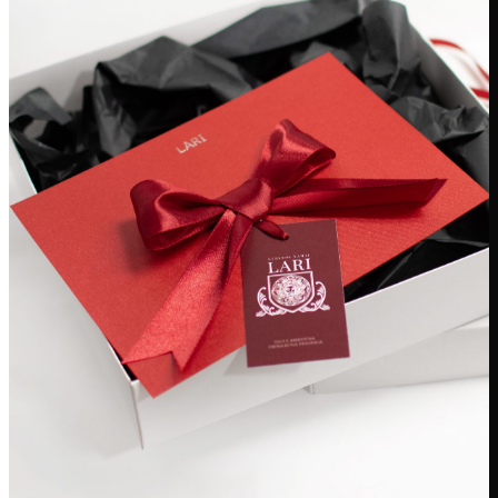
Moteriškos rankinės
Vyriškos rankinės
Kelioninės / laisvalaikio rankinės
Delninės
KOSMETINĖS & DĖKLAI
Kosmetinės
Kompiuterio dėklai
Paso dėklai
PINIGINĖS
Piniginės
Kortelių dėklai
DOVANŲ IDĖJOS
Dovanų kuponai
Moterims
Vyrams
Vaikams
DRABUŽIAI
Laisvalaikio drabužiai
Paltai
Lietpalčiai
Liemenės
Aksesuarai
IŠPARDAVIMAS