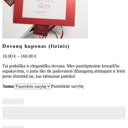
Dovanų kuponas (fizinis)
Price
10.00
€
–
160.00
€
range:
Tai praktiška ir elegantiška dovana. Mes pasirūpinsime kruopščiu
10.00 €
supakavimu, o jums liks tik padovanoti džiaugsmą artimajam ir leisti
through
jiems išsirinkti tai, kas labiausiai patinka!
160.00 €
Suma
Pasirinkite savybę