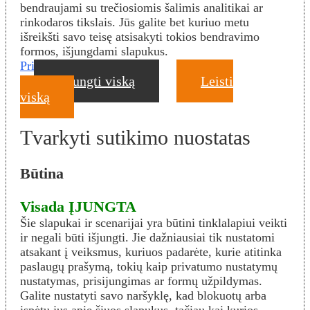
bendraujami su trečiosiomis šalimis analitikai ar
rinkodaros tikslais. Jūs galite bet kuriuo metu
išreikšti savo teisę atsisakyti tokios bendravimo
formos, išjungdami slapukus.
Privatumo politika
Išjungti viską
Leisti
viską
Tvarkyti sutikimo nuostatas
Būtina
Visada ĮJUNGTA
Šie slapukai ir scenarijai yra būtini tinklalapiui veikti
ir negali būti išjungti. Jie dažniausiai tik nustatomi
atsakant į veiksmus, kuriuos padarėte, kurie atitinka
paslaugų prašymą, tokių kaip privatumo nustatymų
nustatymas, prisijungimas ar formų užpildymas.
Galite nustatyti savo naršyklę, kad blokuotų arba