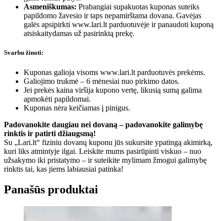
Asmeniškumas:
Prabangiai supakuotas kuponas suteiks
papildomo žavesio ir taps nepamirštama dovana. Gavėjas
galės apsipirkti www.lari.lt parduotuvėje ir panaudoti kuponą
atsiskaitydamas už pasirinktą prekę.
Svarbu žinoti:
Kuponas galioja visoms www.lari.lt parduotuvės prekėms.
Galiojimo trukmė – 6 mėnesiai nuo pirkimo datos.
Jei prekės kaina viršija kupono vertę, likusią sumą galima
apmokėti papildomai.
Kuponas nėra keičiamas į pinigus.
Padovanokite daugiau nei dovaną – padovanokite galimybę
rinktis ir patirti džiaugsmą!
Su „Lari.lt“ fiziniu dovanų kuponu jūs sukursite ypatingą akimirką,
kuri liks atmintyje ilgai. Leiskite mums pasirūpinti viskuo – nuo
užsakymo iki pristatymo – ir suteikite mylimam žmogui galimybę
rinktis tai, kas jiems labiausiai patinka!
Panašūs produktai