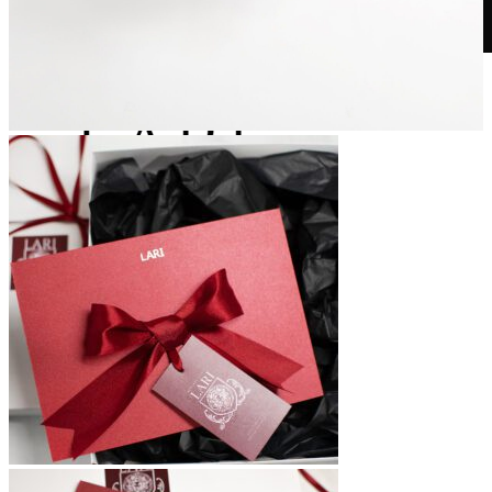
Moterims
Vyrams
Vaikams
Apie mus
Kontaktai