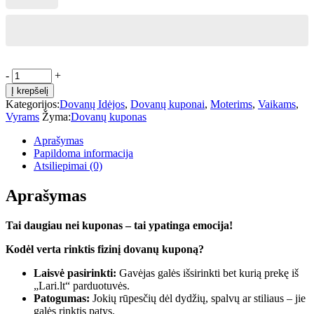
Dovanų
-
+
kuponas
Į krepšelį
(fizinis)
Kategorijos:
Dovanų Idėjos
,
Dovanų kuponai
,
Moterims
,
Vaikams
,
quantity
Vyrams
Žyma:
Dovanų kuponas
Aprašymas
Papildoma informacija
Atsiliepimai (0)
Aprašymas
Tai daugiau nei kuponas – tai ypatinga emocija!
Kodėl verta rinktis fizinį dovanų kuponą?
Laisvė pasirinkti:
Gavėjas galės išsirinkti bet kurią prekę iš
„Lari.lt“ parduotuvės.
Patogumas:
Jokių rūpesčių dėl dydžių, spalvų ar stiliaus – jie
galės rinktis patys.