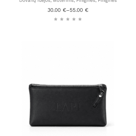
Dovanų Idėjos
Moterims
Piniginės
Piniginės
30.00
€
–
55.00
€
Price
range:
30.00 €
through
55.00 €