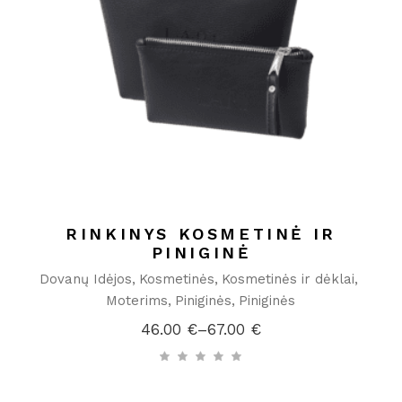
RINKINYS KOSMETINĖ IR
PINIGINĖ
Dovanų Idėjos
Kosmetinės
Kosmetinės ir dėklai
Moterims
Piniginės
Piniginės
46.00
€
–
67.00
€
Price
range:
46.00 €
through
67.00 €