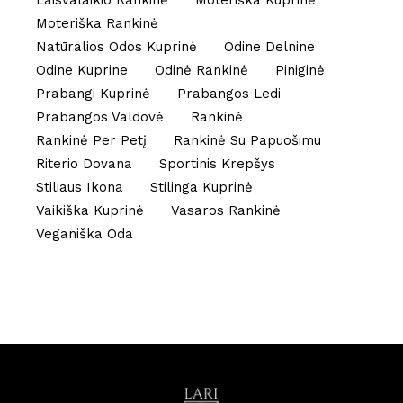
Laisvalaikio Rankinė
Moteriška Kuprinė
Moteriška Rankinė
Natūralios Odos Kuprinė
Odine Delnine
Odine Kuprine
Odinė Rankinė
Piniginė
Prabangi Kuprinė
Prabangos Ledi
Prabangos Valdovė
Rankinė
Rankinė Per Petį
Rankinė Su Papuošimu
Riterio Dovana
Sportinis Krepšys
Stiliaus Ikona
Stilinga Kuprinė
Vaikiška Kuprinė
Vasaros Rankinė
Veganiška Oda