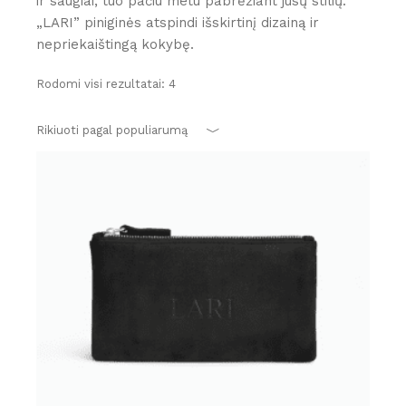
ir saugiai, tuo pačiu metu pabrėžiant jūsų stilių.
„LARI” piniginės atspindi išskirtinį dizainą ir
nepriekaištingą kokybę.
Rūšiuojama
Rodomi visi rezultatai: 4
pagal
populiarumą
Rikiuoti pagal populiarumą