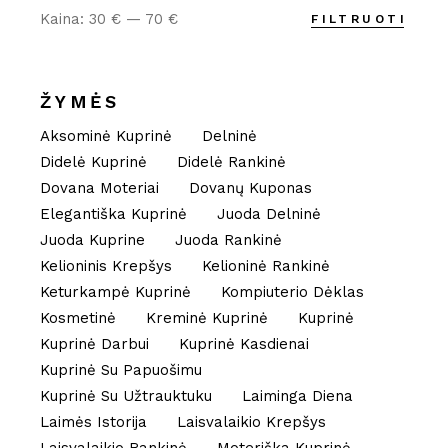
Kaina:
30 €
—
70 €
FILTRUOTI
Min
Maks
kaina
kaina
ŽYMĖS
Aksominė Kuprinė
Delninė
Didelė Kuprinė
Didelė Rankinė
Dovana Moteriai
Dovanų Kuponas
Elegantiška Kuprinė
Juoda Delninė
Juoda Kuprine
Juoda Rankinė
Kelioninis Krepšys
Kelioninė Rankinė
Keturkampė Kuprinė
Kompiuterio Dėklas
Kosmetinė
Kreminė Kuprinė
Kuprinė
Kuprinė Darbui
Kuprinė Kasdienai
Kuprinė Su Papuošimu
Kuprinė Su Užtrauktuku
Laiminga Diena
Laimės Istorija
Laisvalaikio Krepšys