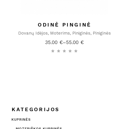
ODINĖ PINGINĖ
Dovanų Idėjos
Moterims
Piniginės
Piniginės
35.00
€
–
55.00
€
Price
range:
35.00 €
through
55.00 €
KATEGORIJOS
KUPRINĖS
MOTERIŠKOS KUPRINĖS