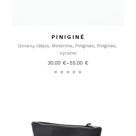
PINIGINĖ
Dovanų Idėjos
Moterims
Piniginės
Piniginės
Vyrams
30.00
€
–
55.00
€
Price
range:
30.00 €
through
55.00 €