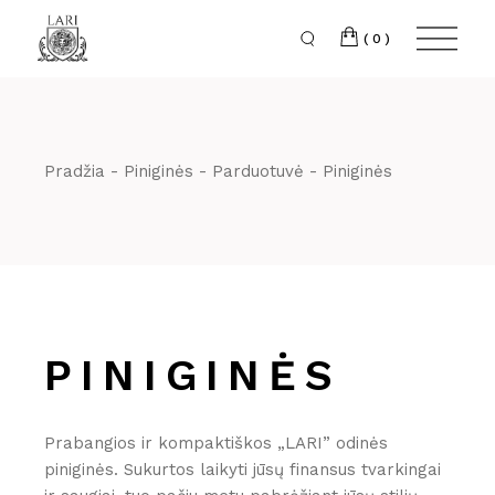
Skip
to
the
(0)
content
Pradžia
Piniginės
Parduotuvė
Piniginės
PINIGINĖS
Prabangios ir kompaktiškos „LARI” odinės
piniginės. Sukurtos laikyti jūsų finansus tvarkingai