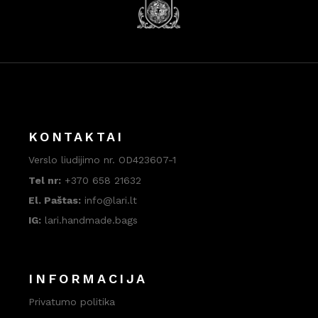
KONTAKTAI
Verslo liudijimo nr. OD423607-1
Tel nr:
+370 658 21632
El. Paštas:
info@lari.lt
IG:
lari.handmade.bags
INFORMACIJA
Privatumo politika