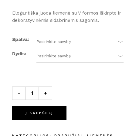
Elegantiška juoda liemenė su V formos iškirpte ir
dekoratyvinėmis sidabrinėmis sagomis.
Spalva
Pasirinkite savybę
Dydis
Pasirinkite savybę
Liemenė quantity
-
+
Į KREPŠELĮ
KATEGORIJOS:
DRABUŽIAI
,
LIEMENĖS