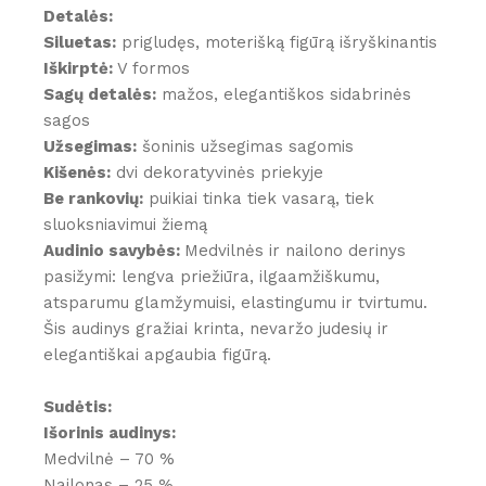
Detalės:
Siluetas:
prigludęs, moterišką figūrą išryškinantis
Iškirptė:
V formos
Sagų detalės:
mažos, elegantiškos sidabrinės
sagos
Užsegimas:
šoninis užsegimas sagomis
Kišenės:
dvi dekoratyvinės priekyje
Be rankovių:
puikiai tinka tiek vasarą, tiek
sluoksniavimui žiemą
Audinio savybės:
Medvilnės ir nailono derinys
pasižymi: lengva priežiūra, ilgaamžiškumu,
atsparumu glamžymuisi, elastingumu ir tvirtumu.
Šis audinys gražiai krinta, nevaržo judesių ir
elegantiškai apgaubia figūrą.
Sudėtis:
Išorinis audinys:
Medvilnė – 70 %
Nailonas – 25 %