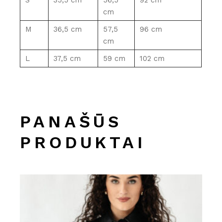
S
35,5 cm
56,5
92 cm
cm
M
36,5 cm
57,5
96 cm
cm
L
37,5 cm
59 cm
102 cm
PANAŠŪS
PRODUKTAI