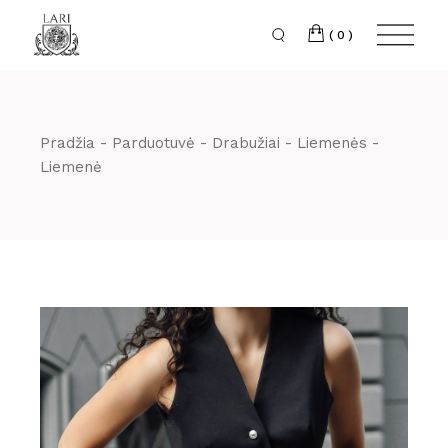
Skip
to
the
(0)
content
Pradžia
Parduotuvė
Drabužiai
Liemenės
Liemenė