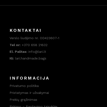
KONTAKTAI
Verslo liudijimo nr. OD423607-1
Tel nr:
+370 658 21632
El. Paštas:
info@lari.lt
IG:
lari.handmade.bags
INFORMACIJA
Privatumo politika
Pristatymas ir užsakymai
Prekių grąžinimas
Pirkimo – Pardavimo taisyklės