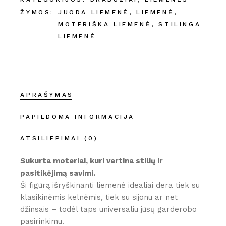
ŽYMOS:
JUODA LIEMENĖ
,
LIEMENĖ
,
MOTERIŠKA LIEMENĖ
,
STILINGA
LIEMENĖ
APRAŠYMAS
PAPILDOMA INFORMACIJA
ATSILIEPIMAI (0)
Sukurta moteriai, kuri vertina stilių ir
pasitikėjimą savimi.
Ši figūrą išryškinanti liemenė idealiai dera tiek su
klasikinėmis kelnėmis, tiek su sijonu ar net
džinsais – todėl taps universaliu jūsų garderobo
pasirinkimu.