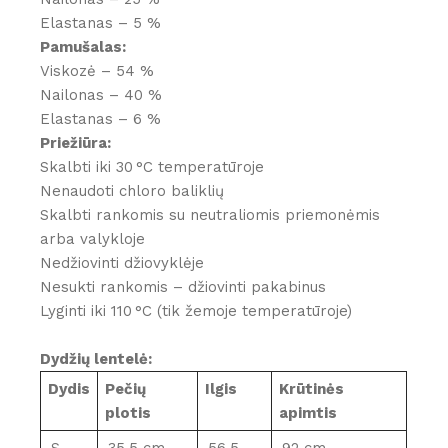
Elastanas – 5 %
Pamušalas:
Viskozė – 54 %
Nailonas – 40 %
Elastanas – 6 %
Priežiūra:
Skalbti iki 30 °C temperatūroje
Nenaudoti chloro baliklių
Skalbti rankomis su neutraliomis priemonėmis
arba valykloje
Nedžiovinti džiovyklėje
Nesukti rankomis – džiovinti pakabinus
Lyginti iki 110 °C (tik žemoje temperatūroje)
Dydžių lentelė:
Dydis
Pečių
Ilgis
Krūtinės
plotis
apimtis