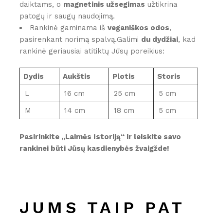
daiktams, o
magnetinis užsegimas
užtikrina
patogų ir saugų naudojimą.
Rankinė gaminama iš
veganiškos odos
,
pasirenkant norimą spalvą.Galimi
du dydžiai
, kad
rankinė geriausiai atitiktų Jūsų poreikius:
Dydis
Aukštis
Plotis
Storis
L
16 cm
25 cm
5 cm
M
14 cm
18 cm
5 cm
Pasirinkite „Laimės Istoriją“ ir leiskite savo
rankinei būti Jūsų kasdienybės žvaigžde!
JUMS TAIP PAT