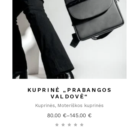
KUPRINĖ „PRABANGOS
VALDOVĖ“
Kuprinės
Moteriškos kuprinės
80.00
€
–
145.00
€
Price
range:
80.00 €
through
145.00 €