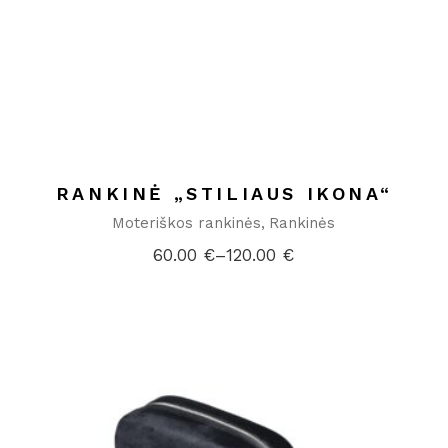
RANKINĖ „STILIAUS IKONA“
Moteriškos rankinės
Rankinės
60.00
€
–
120.00
€
Price
range:
60.00 €
through
120.00 €