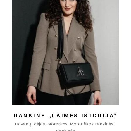
RANKINĖ „LAIMĖS ISTORIJA“
Dovanų Idėjos
Moterims
Moteriškos rankinės