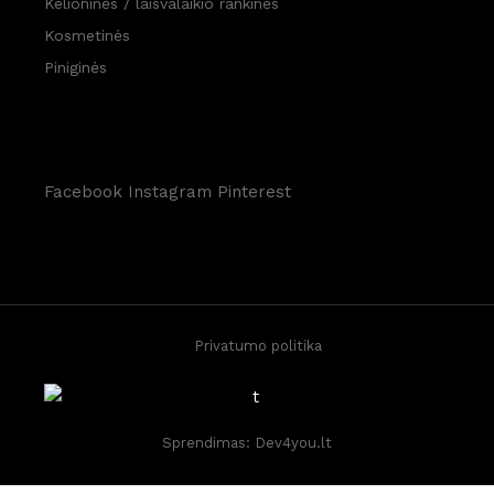
Kelioninės / laisvalaikio rankinės
Kosmetinės
Piniginės
Facebook
Instagram
Pinterest
Privatumo politika
Sprendimas:
Dev4you.lt