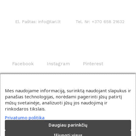
El. Paštas:
info@lari.lt
Tel. Nr:
+370 658 21632
Facebook
Instagram
Pinterest
Mes naudojame informaciją, surinktą naudojant slapukus ir
panašias technologijas, norėdami pagerinti jūsų patirtį
mūsų svetainėje, analizuoti jūsų jos naudojimą ir
rinkodaros tikslais.
Privatumo politika
Daugiau parinkčių
Išjungti visus