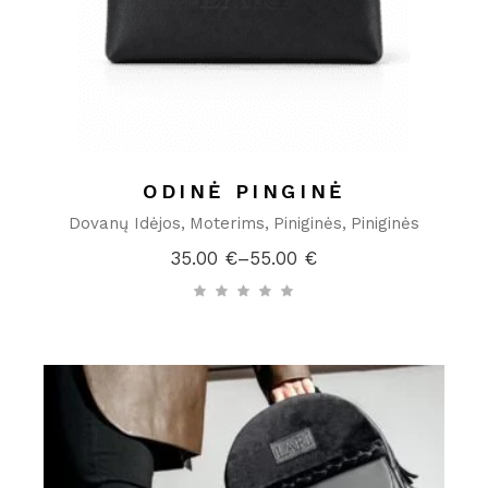
ODINĖ PINGINĖ
Dovanų Idėjos
Moterims
Piniginės
Piniginės
35.00
€
–
55.00
€
Price
range:
35.00 €
through
55.00 €