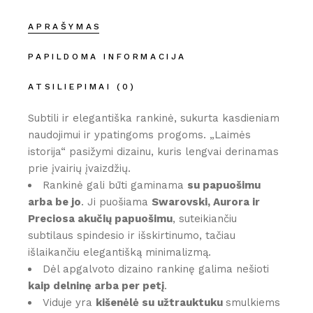
APRAŠYMAS
PAPILDOMA INFORMACIJA
ATSILIEPIMAI (0)
Subtili ir elegantiška rankinė, sukurta kasdieniam
naudojimui ir ypatingoms progoms. „Laimės
istorija“ pasižymi dizainu, kuris lengvai derinamas
prie įvairių įvaizdžių.
Rankinė gali būti gaminama
su papuošimu
arba be jo
. Ji puošiama
Swarovski, Aurora ir
Preciosa akučių papuošimu
, suteikiančiu
subtilaus spindesio ir išskirtinumo, tačiau
išlaikančiu elegantišką minimalizmą.
Dėl apgalvoto dizaino rankinę galima nešioti
kaip delninę arba per petį
.
Viduje yra
kišenėlė su užtrauktuku
smulkiems