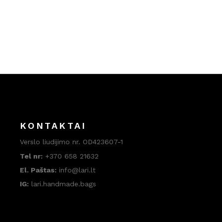
KONTAKTAI
Verslo liudijimo nr. OD423607-1
Tel nr:
+370 658 21632
El. Paštas:
info@lari.lt
IG:
lari.handmade.bags