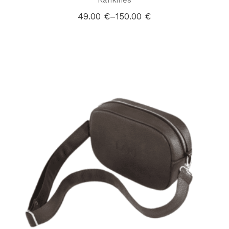
Rankinės
49.00
€
–
150.00
€
Price
range:
49.00 €
through
150.00 €