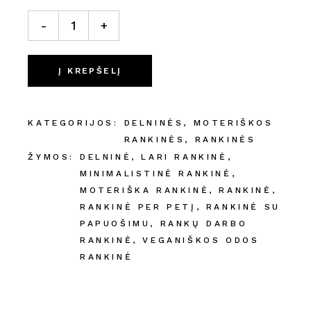
Rankinė „Laimės istorija“ *spalvų pasirinkimas quantity
-
+
Į KREPŠELĮ
KATEGORIJOS:
DELNINĖS
,
MOTERIŠKOS
RANKINĖS
,
RANKINĖS
ŽYMOS:
DELNINĖ
,
LARI RANKINĖ
,
MINIMALISTINĖ RANKINĖ
,
MOTERIŠKA RANKINĖ
,
RANKINĖ
,
RANKINĖ PER PETĮ
,
RANKINĖ SU
PAPUOŠIMU
,
RANKŲ DARBO
RANKINĖ
,
VEGANIŠKOS ODOS
RANKINĖ