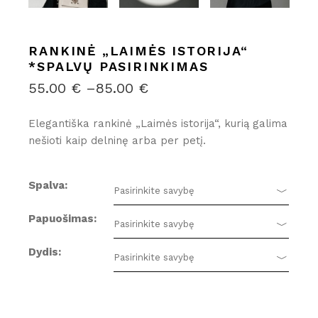
RANKINĖ „LAIMĖS ISTORIJA“
*SPALVŲ PASIRINKIMAS
55.00
€
–
85.00
€
PRICE
RANGE:
55.00 €
Elegantiška rankinė „Laimės istorija“, kurią galima
THROUGH
nešioti kaip delninę arba per petį.
85.00 €
Spalva
Pasirinkite savybę
Papuošimas
Pasirinkite savybę
Dydis
Pasirinkite savybę