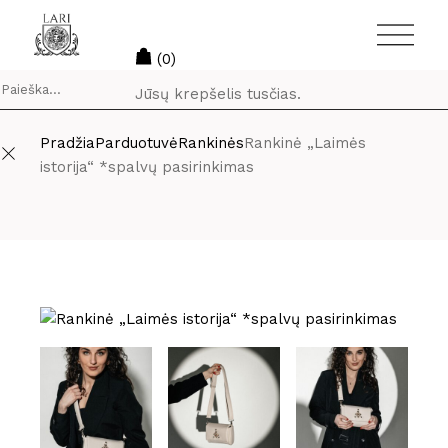
Skip
to
the
content
(0)
Jūsų krepšelis tusčias.
Pradžia
Parduotuvė
Rankinės
Rankinė „Laimės
istorija“ *spalvų pasirinkimas