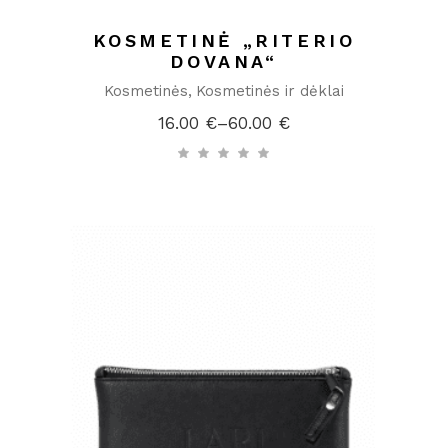
KOSMETINĖ „RITERIO
DOVANA“
Kosmetinės
Kosmetinės ir dėklai
16.00
€
–
60.00
€
Price
range:
16.00 €
through
60.00 €