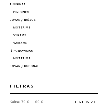
PINIGINĖS
PINIGINĖS
DOVANŲ IDĖJOS
MOTERIMS
VYRAMS
VAIKAMS
IŠPARDAVIMAS
MOTERIMS
DOVANŲ KUPONAI
FILTRAS
Kaina:
70 €
—
90 €
FILTRUOTI
Min
Maks
kaina
kaina