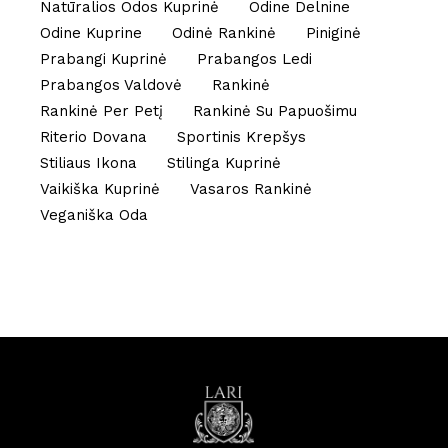
Natūralios Odos Kuprinė
Odine Delnine
Odine Kuprine
Odinė Rankinė
Piniginė
Prabangi Kuprinė
Prabangos Ledi
Prabangos Valdovė
Rankinė
Rankinė Per Petį
Rankinė Su Papuošimu
Riterio Dovana
Sportinis Krepšys
Stiliaus Ikona
Stilinga Kuprinė
Vaikiška Kuprinė
Vasaros Rankinė
Veganiška Oda