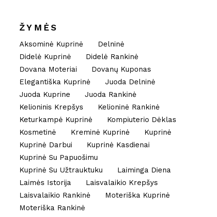
ŽYMĖS
Aksominė Kuprinė
Delninė
Didelė Kuprinė
Didelė Rankinė
Dovana Moteriai
Dovanų Kuponas
Elegantiška Kuprinė
Juoda Delninė
Juoda Kuprine
Juoda Rankinė
Kelioninis Krepšys
Kelioninė Rankinė
Keturkampė Kuprinė
Kompiuterio Dėklas
Kosmetinė
Kreminė Kuprinė
Kuprinė
Kuprinė Darbui
Kuprinė Kasdienai
Kuprinė Su Papuošimu
Kuprinė Su Užtrauktuku
Laiminga Diena
Laimės Istorija
Laisvalaikio Krepšys
Laisvalaikio Rankinė
Moteriška Kuprinė
Moteriška Rankinė