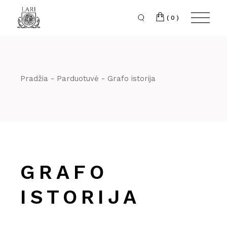
Skip
to
the
(0)
content
Pradžia
Parduotuvė
Grafo istorija
GRAFO
ISTORIJA