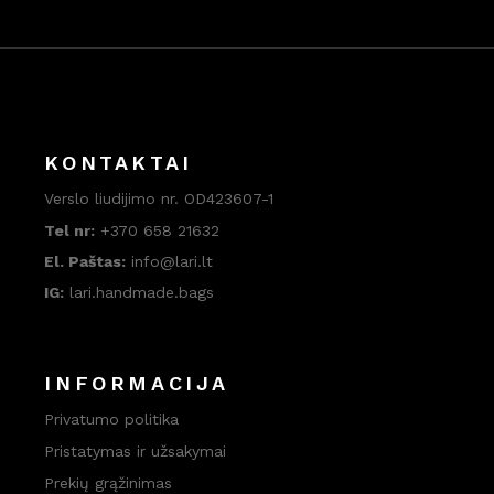
KONTAKTAI
Verslo liudijimo nr. OD423607-1
Tel nr:
+370 658 21632
El. Paštas:
info@lari.lt
IG:
lari.handmade.bags
INFORMACIJA
Privatumo politika
Pristatymas ir užsakymai
Prekių grąžinimas