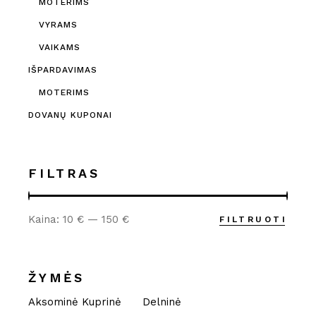
MOTERIMS
VYRAMS
VAIKAMS
IŠPARDAVIMAS
MOTERIMS
DOVANŲ KUPONAI
FILTRAS
Kaina:
10 €
—
150 €
FILTRUOTI
Min
Maks
kaina
kaina
ŽYMĖS
Aksominė Kuprinė
Delninė