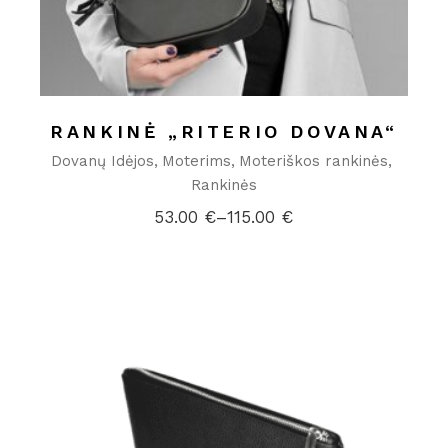
RANKINĖ „RITERIO DOVANA“
Dovanų Idėjos
Moterims
Moteriškos rankinės
Rankinės
53.00
€
–
115.00
€
Price
range:
53.00 €
through
115.00 €