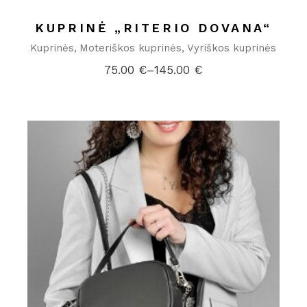
KUPRINĖ „RITERIO DOVANA“
Kuprinės
Moteriškos kuprinės
Vyriškos kuprinės
75.00
€
–
145.00
€
Price
range:
75.00 €
through
145.00 €