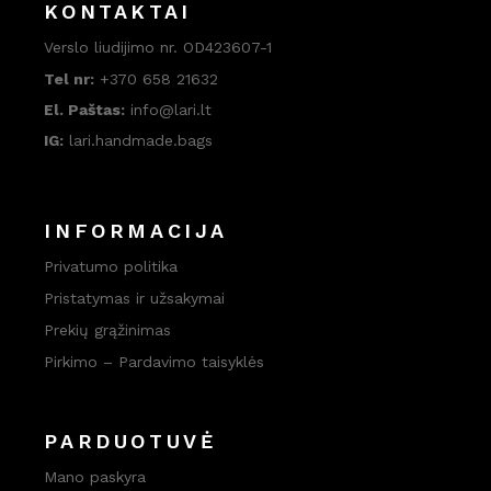
KONTAKTAI
Verslo liudijimo nr. OD423607-1
Tel nr:
+370 658 21632
El. Paštas:
info@lari.lt
IG:
lari.handmade.bags
INFORMACIJA
Privatumo politika
Pristatymas ir užsakymai
Prekių grąžinimas
Pirkimo – Pardavimo taisyklės
PARDUOTUVĖ
Mano paskyra