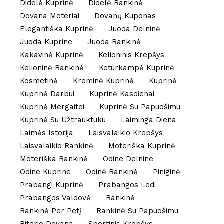
Didelė Kuprinė
Didelė Rankinė
Dovana Moteriai
Dovanų Kuponas
Elegantiška Kuprinė
Juoda Delninė
Juoda Kuprine
Juoda Rankinė
Kakavinė Kuprinė
Kelioninis Krepšys
Kelioninė Rankinė
Keturkampė Kuprinė
Kosmetinė
Kreminė Kuprinė
Kuprinė
Kuprinė Darbui
Kuprinė Kasdienai
Kuprinė Mergaitei
Kuprinė Su Papuošimu
Kuprinė Su Užtrauktuku
Laiminga Diena
Laimės Istorija
Laisvalaikio Krepšys
Laisvalaikio Rankinė
Moteriška Kuprinė
Moteriška Rankinė
Odine Delnine
Odine Kuprine
Odinė Rankinė
Piniginė
Prabangi Kuprinė
Prabangos Ledi
Prabangos Valdovė
Rankinė
Rankinė Per Petį
Rankinė Su Papuošimu