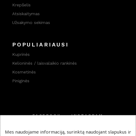
Krepšelis
Atsiskaitymas
Užsakymo sekimas
POPULIARIAUSI
Kuprinės
Kelioninės / laisvalaikio rankinės
Kosmetinės
Piniginės
FACEBOOK
INSTAGRAM
PINTEREST
Mes naudojame informaciją, surinktą naudojant slapukus ir