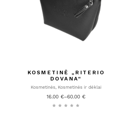
KOSMETINĖ „RITERIO
DOVANA“
Kosmetinės
Kosmetinės ir dėklai
16.00
€
–
60.00
€
Price
range:
16.00 €
through
60.00 €