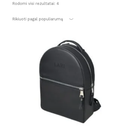
Rūšiuojama
Rodomi visi rezultatai: 4
pagal
populiarumą
Rikiuoti pagal populiarumą