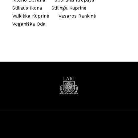
Riterio Dovana
Sportinis Krepšys
Stiliaus Ikona
Stilinga Kuprinė
Vaikiška Kuprinė
Vasaros Rankinė
Veganiška Oda