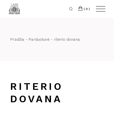
Skip
to
the
(0)
content
Pradžia
Parduotuvė
riterio dovana
RITERIO
DOVANA