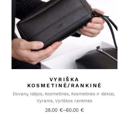
VYRIŠKA
KOSMETINĖ/RANKINĖ
Dovanų Idėjos
Kosmetinės
Kosmetinės ir dėklai
Vyrams
Vyriškos rankinės
28.00
€
–
60.00
€
Price
range:
28.00 €
through