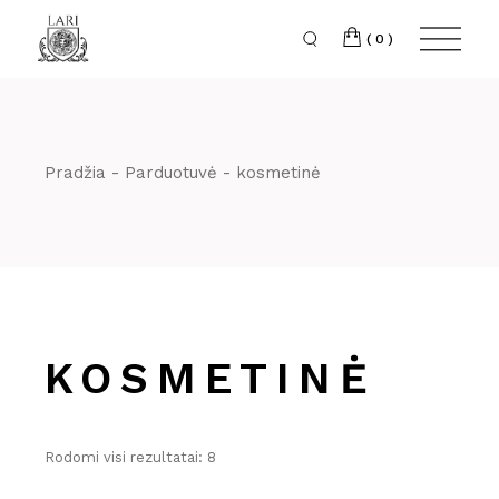
Skip
to
the
(0)
content
Pradžia
Parduotuvė
kosmetinė
KOSMETINĖ
Rūšiuojama
Rodomi visi rezultatai: 8
pagal
populiarumą