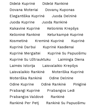
Didelė Kuprinė
Didelė Rankinė
Dovana Moteriai
Dovanų Kuponas
Elegantiška Kuprinė
Juoda Delninė
Juoda Kuprine
Juoda Rankinė
Kakavinė Kuprinė
Kelioninis Krepšys
Kelioninė Rankinė
Keturkampė Kuprinė
Kosmetinė
Kreminė Kuprinė
Kuprinė
Kuprinė Darbui
Kuprinė Kasdienai
Kuprinė Mergaitei
Kuprinė Su Papuošimu
Kuprinė Su Užtrauktuku
Laiminga Diena
Laimės Istorija
Laisvalaikio Krepšys
Laisvalaikio Rankinė
Moteriška Kuprinė
Moteriška Rankinė
Odine Delnine
Odine Kuprine
Odinė Rankinė
Piniginė
Prabangi Kuprinė
Prabangos Ledi
Prabangos Valdovė
Rankinė
Rankinė Per Petį
Rankinė Su Papuošimu