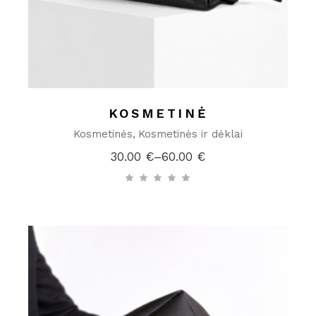
KOSMETINĖ
Kosmetinės
Kosmetinės ir dėklai
30.00
€
–
60.00
€
Price
range:
30.00 €
through
60.00 €