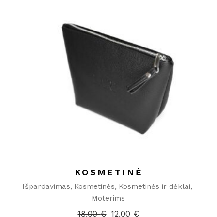
KOSMETINĖ
Išpardavimas
Kosmetinės
Kosmetinės ir dėklai
Moterims
18.00
€
12.00
€
Original
Current