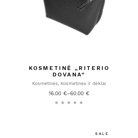
KOSMETINĖ „RITERIO
DOVANA“
Kosmetinės
Kosmetinės ir dėklai
16.00
€
–
60.00
€
Price
range:
16.00 €
through
60.00 €
SALE