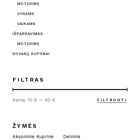
MOTERIMS
VYRAMS
VAIKAMS
IŠPARDAVIMAS
MOTERIMS
DOVANŲ KUPONAI
FILTRAS
Kaina:
10 €
—
60 €
FILTRUOTI
Min
Maks
kaina
kaina
ŽYMĖS
Aksominė Kuprinė
Delninė