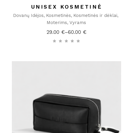
UNISEX KOSMETINĖ
Dovanų Idėjos
Kosmetinės
Kosmetinės ir dėklai
Moterims
Vyrams
29.00
€
–
60.00
€
Price
range:
29.00 €
through
60.00 €