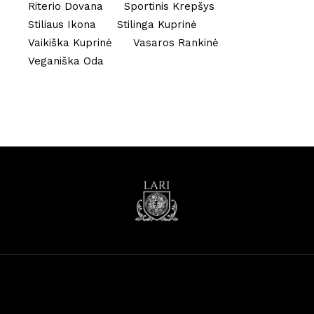
Riterio Dovana
Sportinis Krepšys
Stiliaus Ikona
Stilinga Kuprinė
Vaikiška Kuprinė
Vasaros Rankinė
Veganiška Oda