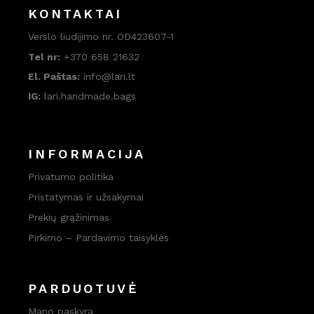
KONTAKTAI
Verslo liudijimo nr. OD423607-1
Tel nr:
+370 658 21632
El. Paštas:
info@lari.lt
IG:
lari.handmade.bags
INFORMACIJA
Privatumo politika
Pristatymas ir užsakymai
Prekių grąžinimas
Pirkimo – Pardavimo taisyklės
PARDUOTUVĖ
Mano paskyra