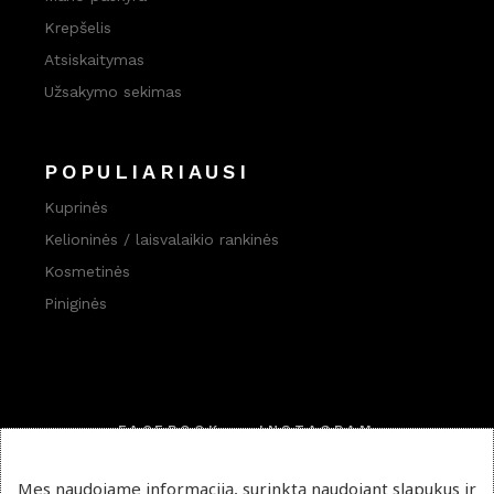
Krepšelis
Atsiskaitymas
Užsakymo sekimas
POPULIARIAUSI
Kuprinės
Kelioninės / laisvalaikio rankinės
Kosmetinės
Piniginės
FACEBOOK
INSTAGRAM
PINTEREST
Mes naudojame informaciją, surinktą naudojant slapukus ir