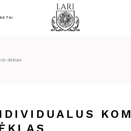
AKTAI
erio dėklas
NDIVIDUALUS KO
ĖKLAS