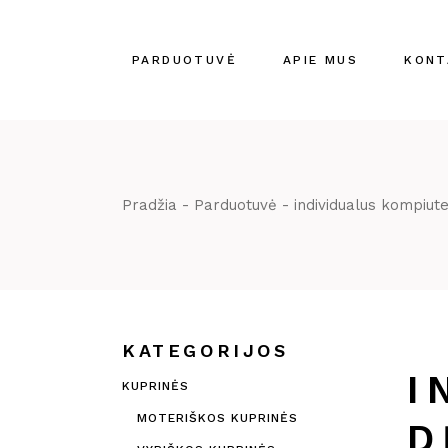
Skip
to
the
content
PARDUOTUVĖ
APIE MUS
KONT
Pradžia
Parduotuvė
individualus kompiut
KATEGORIJOS
I
KUPRINĖS
MOTERIŠKOS KUPRINĖS
D