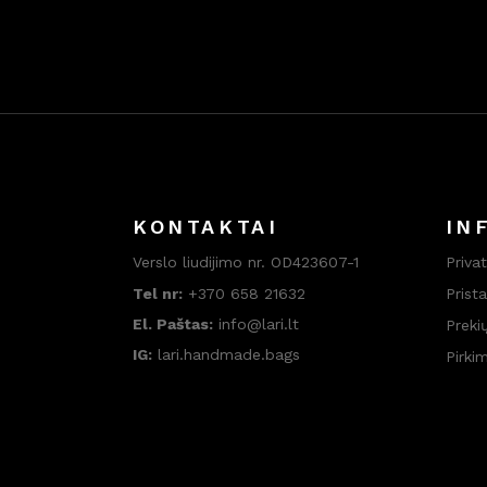
KONTAKTAI
IN
Verslo liudijimo nr. OD423607-1
Priva
Tel nr:
+370 658 21632
Prist
El. Paštas:
info@lari.lt
Preki
IG:
lari.handmade.bags
Pirki