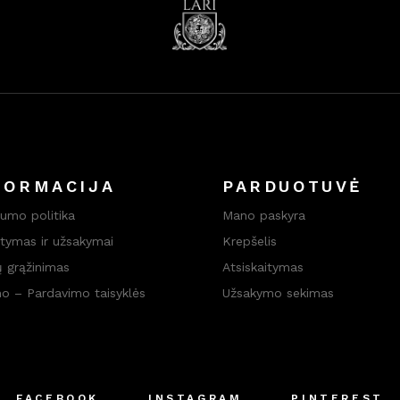
FORMACIJA
PARDUOTUVĖ
tumo politika
Mano paskyra
atymas ir užsakymai
Krepšelis
ų grąžinimas
Atsiskaitymas
mo – Pardavimo taisyklės
Užsakymo sekimas
FACEBOOK
INSTAGRAM
PINTEREST