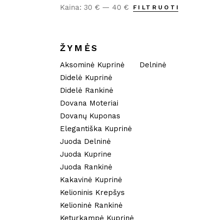
Kaina:
30 €
—
40 €
FILTRUOTI
Min
Maks
kaina
kaina
ŽYMĖS
Aksominė Kuprinė
Delninė
Didelė Kuprinė
Didelė Rankinė
Dovana Moteriai
Dovanų Kuponas
Elegantiška Kuprinė
Juoda Delninė
Juoda Kuprine
Juoda Rankinė
Kakavinė Kuprinė
Kelioninis Krepšys
Kelioninė Rankinė
Keturkampė Kuprinė