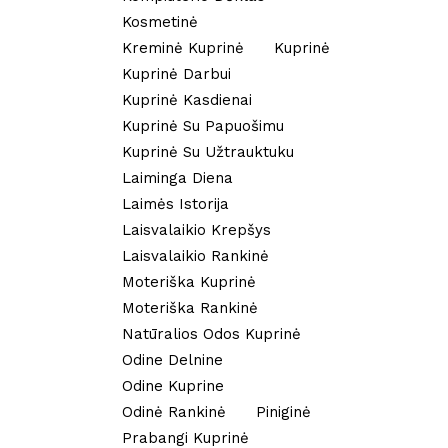
Kosmetinė
Kreminė Kuprinė
Kuprinė
Kuprinė Darbui
Kuprinė Kasdienai
Kuprinė Su Papuošimu
Kuprinė Su Užtrauktuku
Laiminga Diena
Laimės Istorija
Laisvalaikio Krepšys
Laisvalaikio Rankinė
Moteriška Kuprinė
Moteriška Rankinė
Natūralios Odos Kuprinė
Odine Delnine
Odine Kuprine
Odinė Rankinė
Piniginė
Prabangi Kuprinė