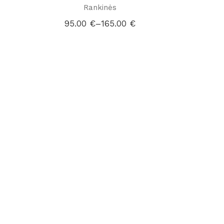
Rankinės
95.00
€
–
165.00
€
Price
range:
95.00 €
through
165.00 €