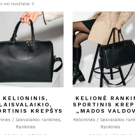
Rūšiuojama
 visi rezultatai: 3
pagal
populiarumą
KELIONINIS,
KELIONĖ RANKI
LAISVALAIKIO,
SPORTINIS KREP
ORTINIS KREPŠYS
„MADOS VALDO
ninės / laisvalaikio rankinės
Kelioninės / laisvalaikio ran
Rankinės
Rankinės