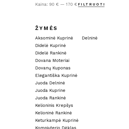
Kaina:
90 €
—
170 €
FILTRUOTI
Min
Maks
kaina
kaina
ŽYMĖS
Aksominė Kuprinė
Delninė
Didelė Kuprinė
Didelė Rankinė
Dovana Moteriai
Dovanų Kuponas
Elegantiška Kuprinė
Juoda Delninė
Juoda Kuprine
Juoda Rankinė
Kelioninis Krepšys
Kelioninė Rankinė
Keturkampė Kuprinė
Kompiuterio Dėklas