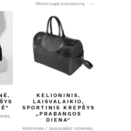
Rikiuoti pagal populiarumą
NĖ,
KELIONINIS,
ŠYS
LAISVALAIKIO,
VĖ“
SPORTINIS KREPŠYS
„PRABANGOS
kinės
DIENA“
Kelioninės / laisvalaikio rankinės