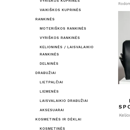
VYRIŠKOS KUPRINĖS
Rodomi
VAIKIŠKOS KUPRINĖS
RANKINĖS
MOTERIŠKOS RANKINĖS
VYRIŠKOS RANKINĖS
KELIONINĖS / LAISVALAIKIO
RANKINĖS
DELNINĖS
DRABUŽIAI
LIETPALČIAI
LIEMENĖS
LAISVALAIKIO DRABUŽIAI
SP
AKSESUARAI
Kelio
KOSMETINĖS IR DĖKLAI
KOSMETINĖS