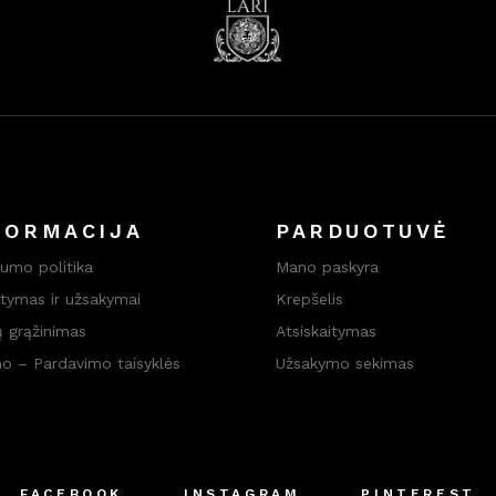
FORMACIJA
PARDUOTUVĖ
tumo politika
Mano paskyra
atymas ir užsakymai
Krepšelis
ų grąžinimas
Atsiskaitymas
mo – Pardavimo taisyklės
Užsakymo sekimas
FACEBOOK
INSTAGRAM
PINTEREST