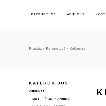
Skip
to
the
content
PARDUOTUVĖ
APIE MUS
KONT
Pradžia
Parduotuvė
Kelioninis
KATEGORIJOS
K
KUPRINĖS
MOTERIŠKOS KUPRINĖS