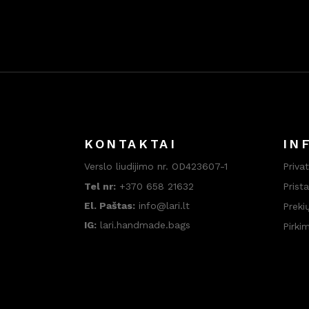
KONTAKTAI
IN
Verslo liudijimo nr. OD423607-1
Priva
Tel nr:
+370 658 21632
Prist
El. Paštas:
info@lari.lt
Preki
IG:
lari.handmade.bags
Pirki