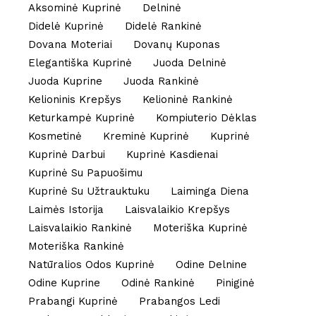
Aksominė Kuprinė
Delninė
Didelė Kuprinė
Didelė Rankinė
Dovana Moteriai
Dovanų Kuponas
Elegantiška Kuprinė
Juoda Delninė
Juoda Kuprine
Juoda Rankinė
Kelioninis Krepšys
Kelioninė Rankinė
Keturkampė Kuprinė
Kompiuterio Dėklas
Kosmetinė
Kreminė Kuprinė
Kuprinė
Kuprinė Darbui
Kuprinė Kasdienai
Kuprinė Su Papuošimu
Kuprinė Su Užtrauktuku
Laiminga Diena
Laimės Istorija
Laisvalaikio Krepšys
Laisvalaikio Rankinė
Moteriška Kuprinė
Moteriška Rankinė
Natūralios Odos Kuprinė
Odine Delnine
Odine Kuprine
Odinė Rankinė
Piniginė
Prabangi Kuprinė
Prabangos Ledi