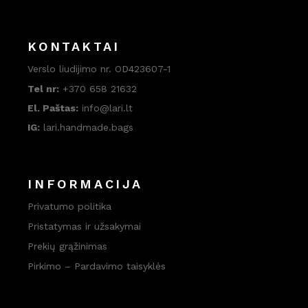
KONTAKTAI
Verslo liudijimo nr. OD423607-1
Tel nr:
+370 658 21632
El. Paštas:
info@lari.lt
IG:
lari.handmade.bags
INFORMACIJA
Privatumo politika
Pristatymas ir užsakymai
Prekių grąžinimas
Pirkimo – Pardavimo taisyklės