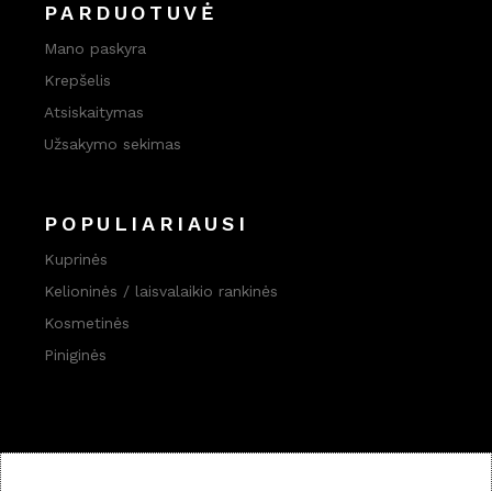
PARDUOTUVĖ
Mano paskyra
Krepšelis
Atsiskaitymas
Užsakymo sekimas
POPULIARIAUSI
Kuprinės
Kelioninės / laisvalaikio rankinės
Kosmetinės
Piniginės
FACEBOOK
INSTAGRAM