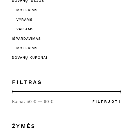
DOVANŲ IDĖJOS
MOTERIMS
VYRAMS
VAIKAMS
IŠPARDAVIMAS
MOTERIMS
DOVANŲ KUPONAI
FILTRAS
Kaina:
50 €
—
60 €
FILTRUOTI
Min
Maks
kaina
kaina
ŽYMĖS