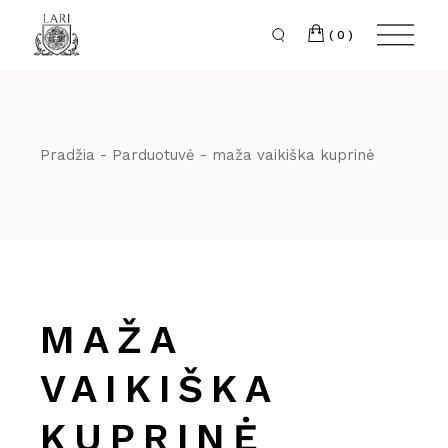
Skip
to
the
(0)
content
Pradžia
Parduotuvė
maža vaikiška kuprinė
MAŽA
VAIKIŠKA
KUPRINĖ