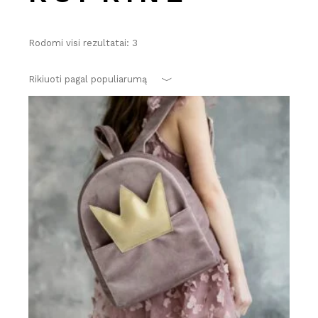
Rūšiuojama
Rodomi visi rezultatai: 3
pagal
populiarumą
Rikiuoti pagal populiarumą