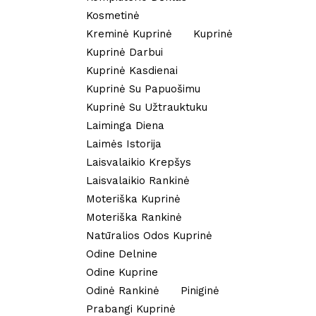
Kosmetinė
Kreminė Kuprinė
Kuprinė
Kuprinė Darbui
Kuprinė Kasdienai
Kuprinė Su Papuošimu
Kuprinė Su Užtrauktuku
Laiminga Diena
Laimės Istorija
Laisvalaikio Krepšys
Laisvalaikio Rankinė
Moteriška Kuprinė
Moteriška Rankinė
Natūralios Odos Kuprinė
Odine Delnine
Odine Kuprine
Odinė Rankinė
Piniginė
Prabangi Kuprinė