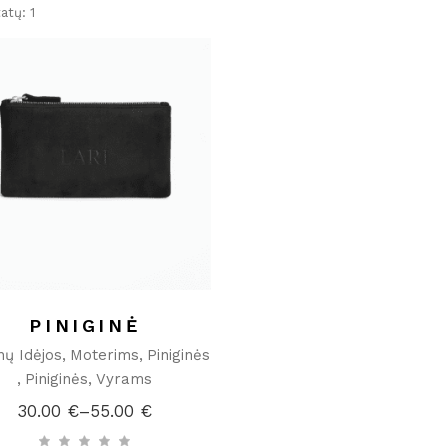
atų: 1
PINIGINĖ
ų Idėjos
Moterims
Piniginės
Piniginės
Vyrams
30.00
€
–
55.00
€
Price
range: