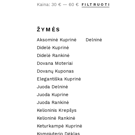
Kaina:
30 €
—
60 €
FILTRUOTI
Min
Maks
kaina
kaina
ŽYMĖS
Aksominė Kuprinė
Delninė
Didelė Kuprinė
Didelė Rankinė
Dovana Moteriai
Dovanų Kuponas
Elegantiška Kuprinė
Juoda Delninė
Juoda Kuprine
Juoda Rankinė
Kelioninis Krepšys
Kelioninė Rankinė
Keturkampė Kuprinė
Kompiuterio Dėklas