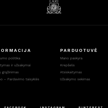
FORMACIJA
PARDUOTUVĖ
tumo politika
Mano paskyra
atymas ir užsakymai
Krepšelis
ų grąžinimas
Atsiskaitymas
mo – Pardavimo taisyklės
Užsakymo sekimas
FACEBOOK
INSTAGRAM
PINTEREST