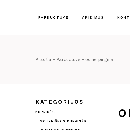
Skip
to
the
content
PARDUOTUVĖ
APIE MUS
KONT
Pradžia
Parduotuvė
odinė pinginė
KATEGORIJOS
O
KUPRINĖS
MOTERIŠKOS KUPRINĖS