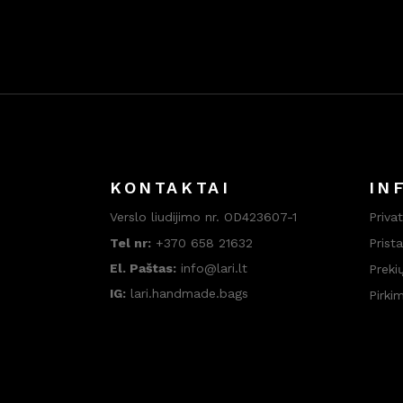
KONTAKTAI
IN
Verslo liudijimo nr. OD423607-1
Priva
Tel nr:
+370 658 21632
Prist
El. Paštas:
info@lari.lt
Preki
IG:
lari.handmade.bags
Pirki