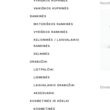
VYRIŠKOS KUPRINĖS
Rezult
VAIKIŠKOS KUPRINĖS
RANKINĖS
MOTERIŠKOS RANKINĖS
VYRIŠKOS RANKINĖS
KELIONINĖS / LAISVALAIKIO
RANKINĖS
DELNINĖS
DRABUŽIAI
LIETPALČIAI
LIEMENĖS
LAISVALAIKIO DRABUŽIAI
Dovan
AKSESUARAI
KOSMETINĖS IR DĖKLAI
KOSMETINĖS