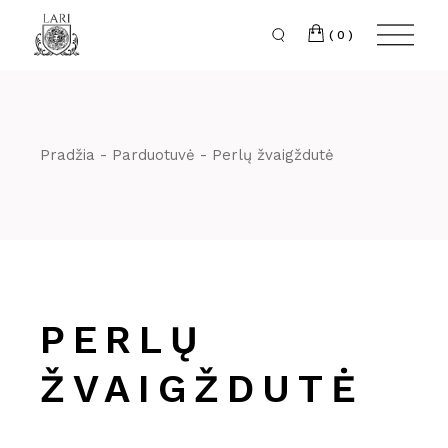
Skip
to
the
(0)
content
Pradžia
Parduotuvė
Perlų žvaigždutė
PERLŲ
ŽVAIGŽDUTĖ