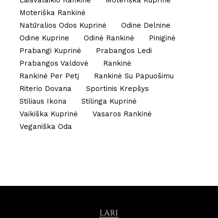
Laisvalaikio Rankinė
Moteriška Kuprinė
Moteriška Rankinė
Natūralios Odos Kuprinė
Odine Delnine
Odine Kuprine
Odinė Rankinė
Piniginė
Prabangi Kuprinė
Prabangos Ledi
Prabangos Valdovė
Rankinė
Rankinė Per Petį
Rankinė Su Papuošimu
Riterio Dovana
Sportinis Krepšys
Stiliaus Ikona
Stilinga Kuprinė
Vaikiška Kuprinė
Vasaros Rankinė
Veganiška Oda