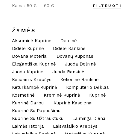
Kaina:
50 €
—
60 €
FILTRUOTI
Min
Maks
kaina
kaina
ŽYMĖS
Aksominė Kuprinė
Delninė
Didelė Kuprinė
Didelė Rankinė
Dovana Moteriai
Dovanų Kuponas
Elegantiška Kuprinė
Juoda Delninė
Juoda Kuprine
Juoda Rankinė
Kelioninis Krepšys
Kelioninė Rankinė
Keturkampė Kuprinė
Kompiuterio Dėklas
Kosmetinė
Kreminė Kuprinė
Kuprinė
Kuprinė Darbui
Kuprinė Kasdienai
Kuprinė Su Papuošimu
Kuprinė Su Užtrauktuku
Laiminga Diena
Laimės Istorija
Laisvalaikio Krepšys