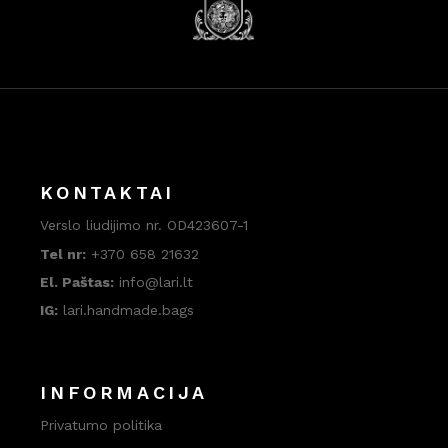
KONTAKTAI
Verslo liudijimo nr. OD423607-1
Tel nr:
+370 658 21632
El. Paštas:
info@lari.lt
IG:
lari.handmade.bags
INFORMACIJA
Privatumo politika