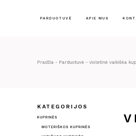
Skip
to
the
content
PARDUOTUVĖ
APIE MUS
KONT
Pradžia
Parduotuvė
violetinė vaikiška ku
KATEGORIJOS
V
KUPRINĖS
MOTERIŠKOS KUPRINĖS