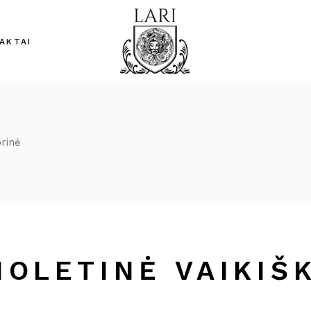
AKTAI
prinė
IOLETINĖ VAIKIŠ