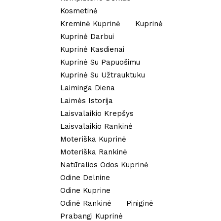
Kosmetinė
Kreminė Kuprinė
Kuprinė
Kuprinė Darbui
Kuprinė Kasdienai
Kuprinė Su Papuošimu
Kuprinė Su Užtrauktuku
Laiminga Diena
Laimės Istorija
Laisvalaikio Krepšys
Laisvalaikio Rankinė
Moteriška Kuprinė
Moteriška Rankinė
Natūralios Odos Kuprinė
Odine Delnine
Odine Kuprine
Odinė Rankinė
Piniginė
Prabangi Kuprinė