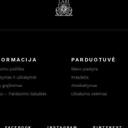
FORMACIJA
PARDUOTUVĖ
tumo politika
Mano paskyra
atymas ir užsakymai
Krepšelis
ų grąžinimas
Atsiskaitymas
mo – Pardavimo taisyklės
Užsakymo sekimas
FACEBOOK
INSTAGRAM
PINTEREST