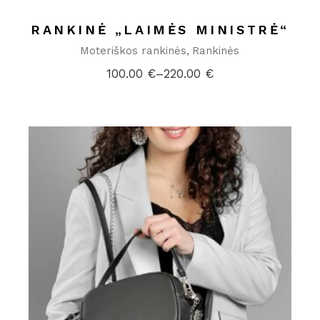
RANKINĖ „LAIMĖS MINISTRĖ“
Moteriškos rankinės
Rankinės
100.00
€
–
220.00
€
Price
range:
100.00 €
through
220.00 €