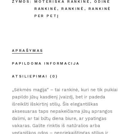
ŽYMOS:
MOTERIŠKA RANKINĖ
,
ODINĖ
RANKINĖ
,
RANKINĖ
,
RANKINĖ
PER PETĮ
APRAŠYMAS
PAPILDOMA INFORMACIJA
ATSILIEPIMAI (0)
„Sėkmės magija“ – tai rankinė, kuri ne tik puikiai
papildo jūsų kasdienį įvaizdį, bet ir padeda
išreikšti išskirtinį stilių. Šis elegantiškas
aksesuaras taps nepakeičiama jūsų aprangos
dalimi, ar tai būtų diena biure, ar ypatingas
vakaras. Galite rinktis iš natūralios arba
veganiškos odos – nepriekaištingas stilius ir