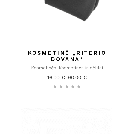
KOSMETINĖ „RITERIO
DOVANA“
Kosmetinės
Kosmetinės ir dėklai
16.00
€
–
60.00
€
Price
range:
16.00 €
through
60.00 €