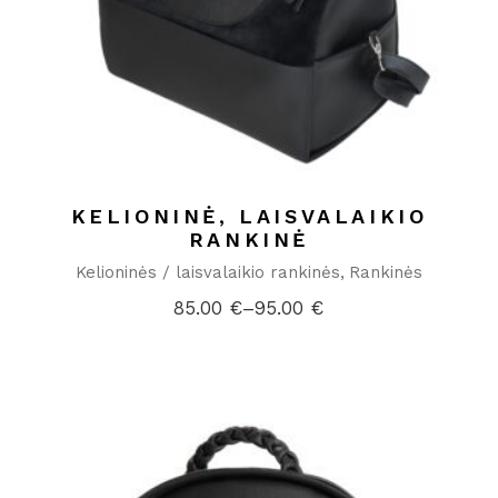
KELIONINĖ, LAISVALAIKIO
RANKINĖ
Kelioninės / laisvalaikio rankinės
Rankinės
85.00
€
–
95.00
€
Price
range:
85.00 €
through
95.00 €