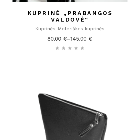
KUPRINĖ „PRABANGOS
VALDOVĖ“
Kuprinės
Moteriškos kuprinės
80.00
€
–
145.00
€
Price
range:
80.00 €
through
145.00 €