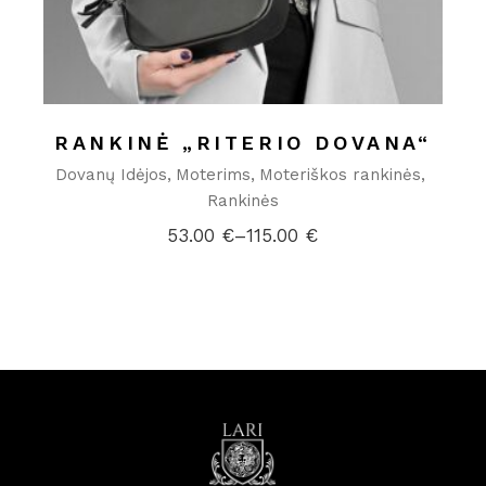
RANKINĖ „RITERIO DOVANA“
Dovanų Idėjos
Moterims
Moteriškos rankinės
Rankinės
53.00
€
–
115.00
€
Price
range:
53.00 €
through
115.00 €