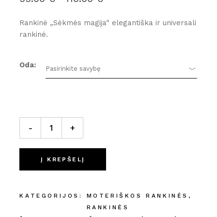
PRICE
RANGE:
55.00 €
Rankinė „Sėkmės magija“ elegantiška ir universali
THROUGH
rankinė.
110.00 €
Oda
Pasirinkite savybę
Rankinė „Sėkmės magija“ quantity
-
+
Į KREPŠELĮ
KATEGORIJOS:
MOTERIŠKOS RANKINĖS
,
RANKINĖS