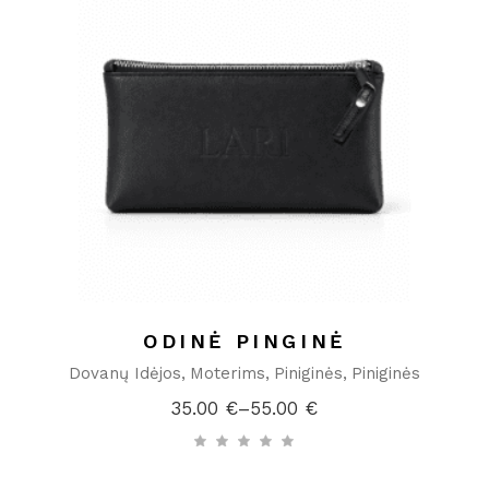
ODINĖ PINGINĖ
Dovanų Idėjos
Moterims
Piniginės
Piniginės
35.00
€
–
55.00
€
Price
range:
35.00 €
through