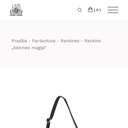
Skip
to
the
(0)
content
Pradžia
Parduotuvė
Rankinės
Rankinė
„Sėkmės magija“