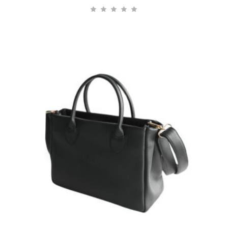
range:
80.00 €
through
140.00 €