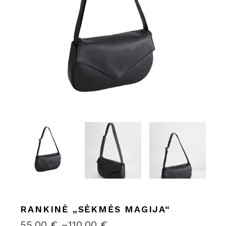
RANKINĖ „SĖKMĖS MAGIJA“
55.00
€
–
110.00
€