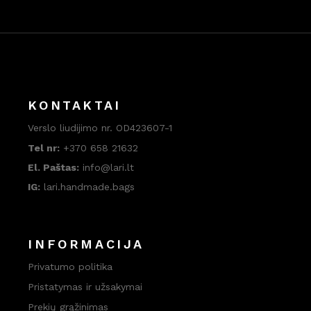
KONTAKTAI
Verslo liudijimo nr. OD423607-1
Tel nr:
+370 658 21632
El. Paštas:
info@lari.lt
IG:
lari.handmade.bags
INFORMACIJA
Privatumo politika
Pristatymas ir užsakymai
Prekių grąžinimas