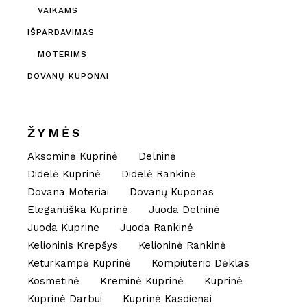
VAIKAMS
IŠPARDAVIMAS
MOTERIMS
DOVANŲ KUPONAI
ŽYMĖS
Aksominė Kuprinė
Delninė
Didelė Kuprinė
Didelė Rankinė
Dovana Moteriai
Dovanų Kuponas
Elegantiška Kuprinė
Juoda Delninė
Juoda Kuprine
Juoda Rankinė
Kelioninis Krepšys
Kelioninė Rankinė
Keturkampė Kuprinė
Kompiuterio Dėklas
Kosmetinė
Kreminė Kuprinė
Kuprinė
Kuprinė Darbui
Kuprinė Kasdienai