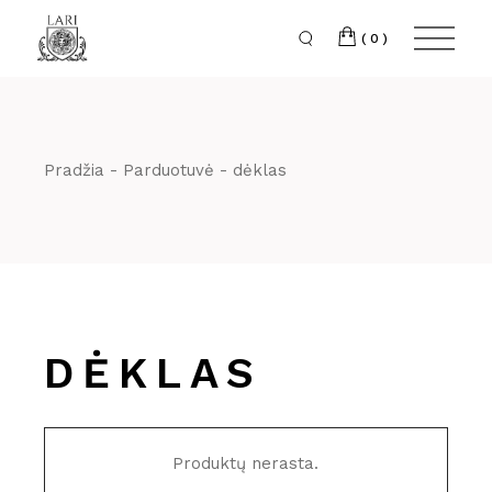
Skip
to
the
(0)
content
Pradžia
Parduotuvė
dėklas
DĖKLAS
Produktų nerasta.