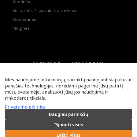
Kuprinės
Kelioninės / laisvalaikio rankinės
Kosmetinės
Piniginės
FACEBOOK
INSTAGRAM
PINTEREST
Mes naudojame informaciją, surinktą naudojant slapukus ir
panašias technologijas, norėdami pagerinti jūsų patirtį
mūsų svetainėje, analizuoti jūsų jos naudojimą ir
rinkodaros tikslais.
Privatumo politika
Daugiau parinkčių
Privatumo politika
Išjungti visus
Leisti visus