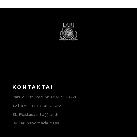
KONTAKTAI
Verslo liudijimo nr. OD423607-1
Tel nr:
+370 658 21632
El. Paštas:
info@lari.lt
IG:
lari.handmade.bags