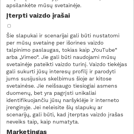
apsilankėte mūsų svetainėje.
Įterpti vaizdo įrašai
Šie slapukai ir scenarijai gali būti nustatomi
per mūsų svetainę per išorines vaizdo
talpinimo paslaugas, tokias kaip „YouTube“
arba „Vimeo“. Jie gali būti naudojami mūsų
svetainėje pateikti vaizdo turinį. Vaizdo tiekėjas
gali sukurti jūsų interesų profilį ir parodyti
jums susijusius skelbimus šioje ar kitose
svetainėse. Jie neišsaugo tiesiogiai asmens
duomenų, bet yra pagrįsti unikaliai
identifikuojančiu jūsų naršyklėje ir interneto
įrenginyje. Jei neleisite šių slapukų ar
scenarijų, gali būti, kad įterptas vaizdo įrašas
neveiks taip, kaip numatyta.
Marketingas