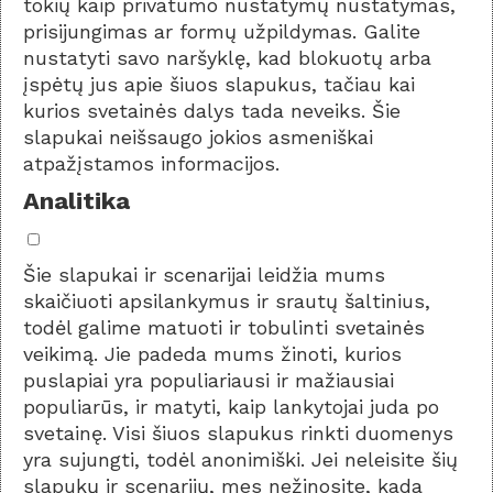
tokių kaip privatumo nustatymų nustatymas,
prisijungimas ar formų užpildymas. Galite
nustatyti savo naršyklę, kad blokuotų arba
įspėtų jus apie šiuos slapukus, tačiau kai
kurios svetainės dalys tada neveiks. Šie
slapukai neišsaugo jokios asmeniškai
atpažįstamos informacijos.
Analitika
Šie slapukai ir scenarijai leidžia mums
skaičiuoti apsilankymus ir srautų šaltinius,
todėl galime matuoti ir tobulinti svetainės
veikimą. Jie padeda mums žinoti, kurios
puslapiai yra populiariausi ir mažiausiai
populiarūs, ir matyti, kaip lankytojai juda po
svetainę. Visi šiuos slapukus rinkti duomenys
yra sujungti, todėl anonimiški. Jei neleisite šių
slapukų ir scenarijų, mes nežinosite, kada