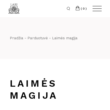
Skip
to
the
(0)
content
Pradžia
Parduotuvė
Laimės magija
LAIMĖS
MAGIJA