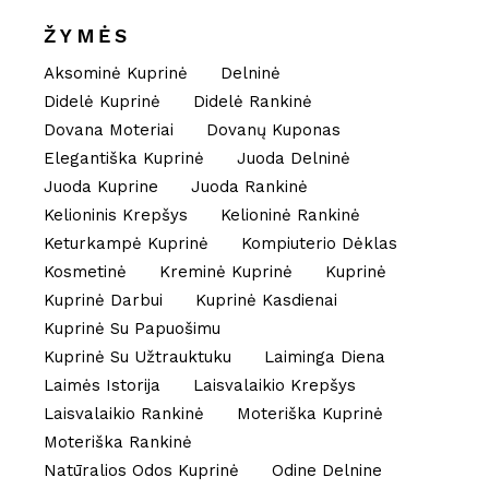
ŽYMĖS
Aksominė Kuprinė
Delninė
Didelė Kuprinė
Didelė Rankinė
Dovana Moteriai
Dovanų Kuponas
Elegantiška Kuprinė
Juoda Delninė
Juoda Kuprine
Juoda Rankinė
Kelioninis Krepšys
Kelioninė Rankinė
Keturkampė Kuprinė
Kompiuterio Dėklas
Kosmetinė
Kreminė Kuprinė
Kuprinė
Kuprinė Darbui
Kuprinė Kasdienai
Kuprinė Su Papuošimu
Kuprinė Su Užtrauktuku
Laiminga Diena
Laimės Istorija
Laisvalaikio Krepšys
Laisvalaikio Rankinė
Moteriška Kuprinė
Moteriška Rankinė
Natūralios Odos Kuprinė
Odine Delnine