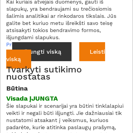
Kai kuriais atvejais duomenys, gauti iš
slapukų, yra bendraujami su trečiosiomis
šalimis analitikai ar rinkodaros tikslais. Jūs
galite bet kuriuo metu išreikšti savo teisę
atsisakyti tokios bendravimo formos,
išjungdami slapukus.
Privatumo politika
Išjungti viską
Leisti
viską
Tvarkyti sutikimo
nuostatas
Būtina
Visada ĮJUNGTA
Šie slapukai ir scenarijai yra būtini tinklalapiui
veikti ir negali būti išjungti. Jie dažniausiai tik
nustatomi atsakant į veiksmus, kuriuos
padarėte, kurie atitinka paslaugų prašymą,