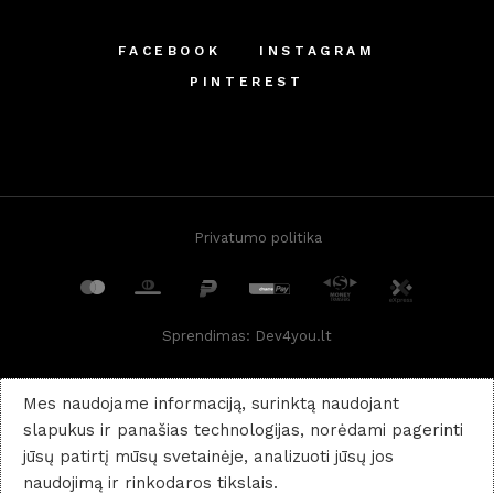
FACEBOOK
INSTAGRAM
PINTEREST
Privatumo politika
Sprendimas:
Dev4you.lt
Mes naudojame informaciją, surinktą naudojant
slapukus ir panašias technologijas, norėdami pagerinti
jūsų patirtį mūsų svetainėje, analizuoti jūsų jos
naudojimą ir rinkodaros tikslais.