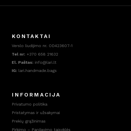
KONTAKTAI
Verslo liudijimo nr. OD423607-1
Tel nr:
+370 658 21632
El. Paštas:
info@lari.lt
IG:
lari.handmade.bags
INFORMACIJA
Privatumo politika
Pristatymas ir užsakymai
Prekių grąžinimas
Pirkimo – Pardavimo taisyklės