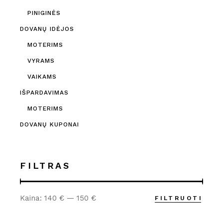
PINIGINĖS
DOVANŲ IDĖJOS
MOTERIMS
VYRAMS
VAIKAMS
IŠPARDAVIMAS
MOTERIMS
DOVANŲ KUPONAI
FILTRAS
Kaina:
140 €
—
150 €
FILTRUOTI
Min
Maks
kaina
kaina