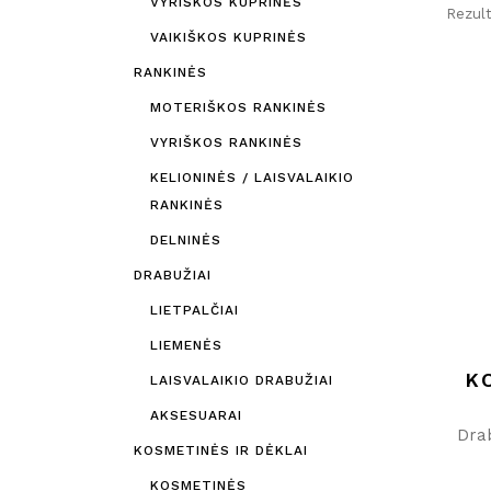
VYRIŠKOS KUPRINĖS
Rezult
VAIKIŠKOS KUPRINĖS
RANKINĖS
MOTERIŠKOS RANKINĖS
VYRIŠKOS RANKINĖS
KELIONINĖS / LAISVALAIKIO
RANKINĖS
DELNINĖS
DRABUŽIAI
LIETPALČIAI
LIEMENĖS
K
LAISVALAIKIO DRABUŽIAI
AKSESUARAI
Drab
KOSMETINĖS IR DĖKLAI
KOSMETINĖS