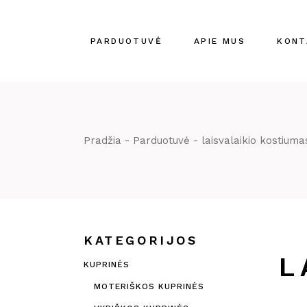
Skip
to
the
content
PARDUOTUVĖ
APIE MUS
KONT
Pradžia
Parduotuvė
laisvalaikio kostiuma
KATEGORIJOS
L
KUPRINĖS
MOTERIŠKOS KUPRINĖS