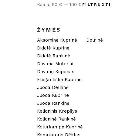
Kaina:
90 €
—
100 €
FILTRUOTI
Min
Maks
kaina
kaina
ŽYMĖS
Aksominė Kuprinė
Delninė
Didelė Kuprinė
Didelė Rankinė
Dovana Moteriai
Dovanų Kuponas
Elegantiška Kuprinė
Juoda Delninė
Juoda Kuprine
Juoda Rankinė
Kelioninis Krepšys
Kelioninė Rankinė
Keturkampė Kuprinė
Kompiuterio Dėklas