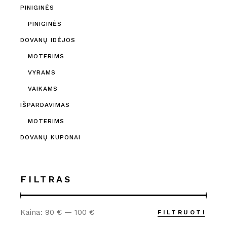
PINIGINĖS
PINIGINĖS
DOVANŲ IDĖJOS
MOTERIMS
VYRAMS
VAIKAMS
IŠPARDAVIMAS
MOTERIMS
DOVANŲ KUPONAI
FILTRAS
Kaina:
90 €
—
100 €
FILTRUOTI
Min
Maks
kaina
kaina