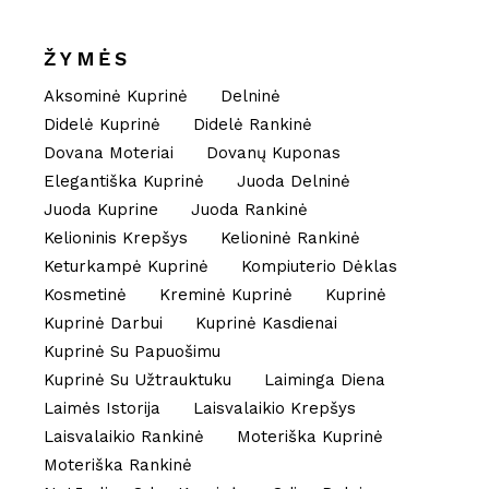
ŽYMĖS
Aksominė Kuprinė
Delninė
Didelė Kuprinė
Didelė Rankinė
Dovana Moteriai
Dovanų Kuponas
Elegantiška Kuprinė
Juoda Delninė
Juoda Kuprine
Juoda Rankinė
Kelioninis Krepšys
Kelioninė Rankinė
Keturkampė Kuprinė
Kompiuterio Dėklas
Kosmetinė
Kreminė Kuprinė
Kuprinė
Kuprinė Darbui
Kuprinė Kasdienai
Kuprinė Su Papuošimu
Kuprinė Su Užtrauktuku
Laiminga Diena
Laimės Istorija
Laisvalaikio Krepšys
Laisvalaikio Rankinė
Moteriška Kuprinė
Moteriška Rankinė