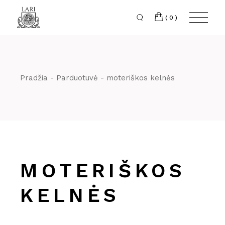
Skip
to
the
(0)
content
Pradžia
Parduotuvė
moteriškos kelnės
MOTERIŠKOS
KELNĖS