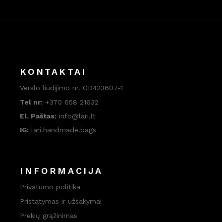
KONTAKTAI
Verslo liudijimo nr. OD423607-1
Tel nr:
+370 658 21632
El. Paštas:
info@lari.lt
IG:
lari.handmade.bags
INFORMACIJA
Privatumo politika
Pristatymas ir užsakymai
Prekių grąžinimas