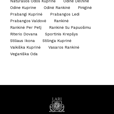
Natūralios Odos Kuprinė
Odine Delnine
Odine Kuprine
Odinė Rankinė
Piniginė
Prabangi Kuprinė
Prabangos Ledi
Prabangos Valdovė
Rankinė
Rankinė Per Petį
Rankinė Su Papuošimu
Riterio Dovana
Sportinis Krepšys
Stiliaus Ikona
Stilinga Kuprinė
Vaikiška Kuprinė
Vasaros Rankinė
Veganiška Oda